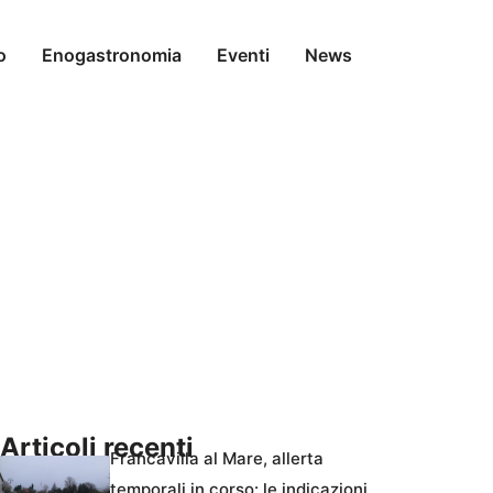
o
Enogastronomia
Eventi
News
Articoli recenti
Francavilla al Mare, allerta
temporali in corso: le indicazioni