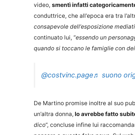
video,
smentì infatti categoricament
conduttrice, che all’epoca era tra l’al
consapevole dell’esposizione mediati
continuato lui, “
essendo un personagg
quando si toccano le famiglie con de
@costvinc.page
♬ suono orig
De Martino promise inoltre al suo pub
un’altra donna,
lo avrebbe fatto subit
dico
“, concluse infine lui raccomanda