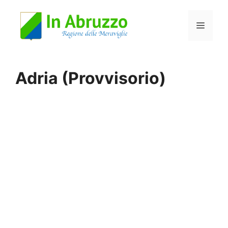
Vai
Menu
al
contenuto
Adria (Provvisorio)