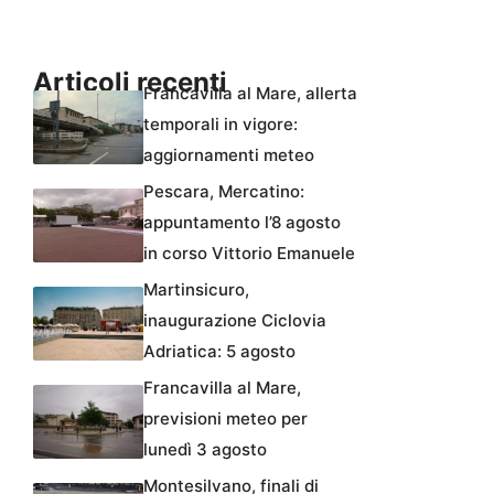
Articoli recenti
Francavilla al Mare, allerta
temporali in vigore:
aggiornamenti meteo
Pescara, Mercatino:
appuntamento l’8 agosto
in corso Vittorio Emanuele
Martinsicuro,
inaugurazione Ciclovia
Adriatica: 5 agosto
Francavilla al Mare,
previsioni meteo per
lunedì 3 agosto
Montesilvano, finali di