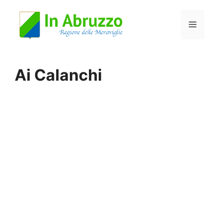
Vai
Menu
al
contenuto
Ai Calanchi