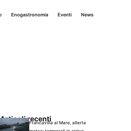
o
Enogastronomia
Eventi
News
Articoli recenti
Francavilla al Mare, allerta
meteo: temporali in arrivo