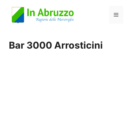
Vai
Menu
al
contenuto
Bar 3000 Arrosticini