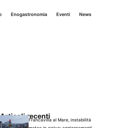
o
Enogastronomia
Eventi
News
Articoli recenti
Francavilla al Mare, instabilità
meteo in arrivo: aggiornamenti