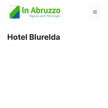
Vai
Menu
al
contenuto
Hotel Blurelda