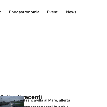
o
Enogastronomia
Eventi
News
Articoli recenti
Francavilla al Mare, allerta
meteo: temporali in arrivo