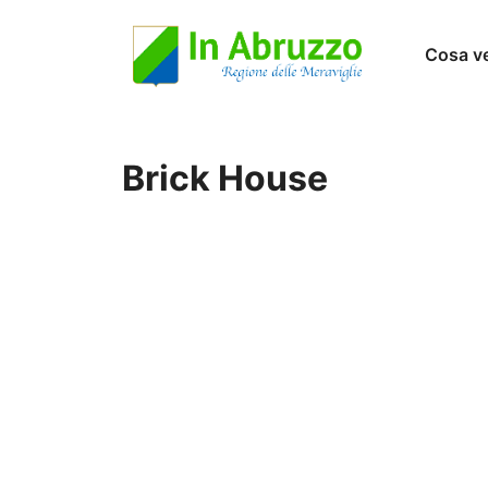
Vai
Cosa v
al
contenuto
Brick House