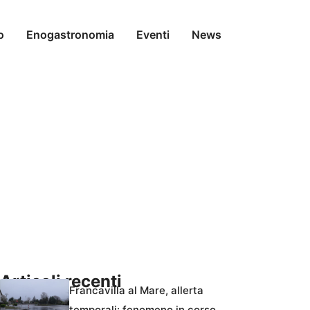
o
Enogastronomia
Eventi
News
Articoli recenti
Francavilla al Mare, allerta
temporali: fenomeno in corso