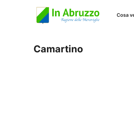
Vai
Cosa v
al
contenuto
Camartino