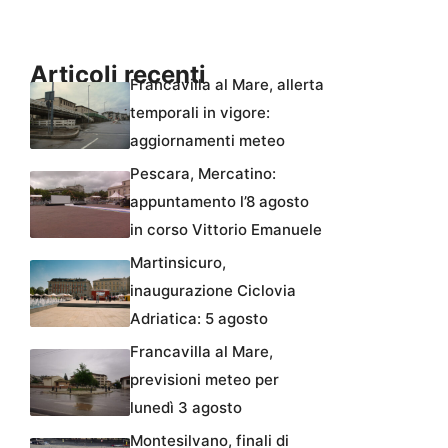
Articoli recenti
Francavilla al Mare, allerta
temporali in vigore:
aggiornamenti meteo
Pescara, Mercatino:
appuntamento l’8 agosto
in corso Vittorio Emanuele
Martinsicuro,
inaugurazione Ciclovia
Adriatica: 5 agosto
Francavilla al Mare,
previsioni meteo per
lunedì 3 agosto
Montesilvano, finali di