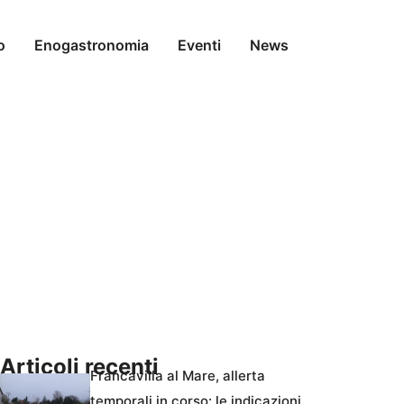
o
Enogastronomia
Eventi
News
Articoli recenti
Francavilla al Mare, allerta
temporali in corso: le indicazioni