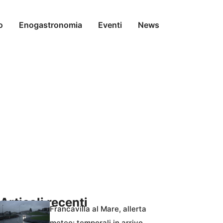
o
Enogastronomia
Eventi
News
Articoli recenti
Francavilla al Mare, allerta
meteo: temporali in arrivo