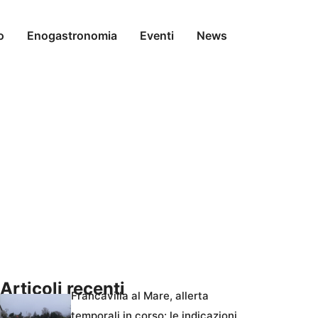
o
Enogastronomia
Eventi
News
Articoli recenti
Francavilla al Mare, allerta
temporali in corso: le indicazioni