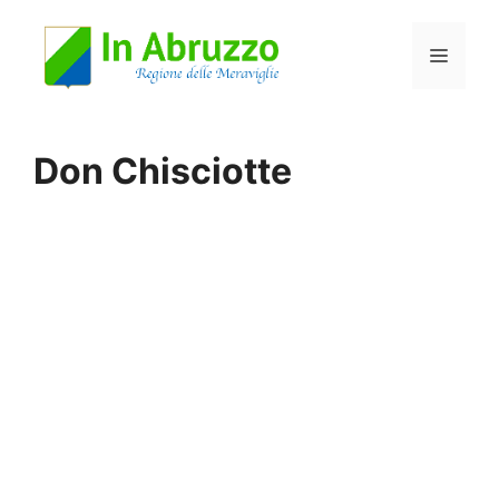
Vai
Menu
al
contenuto
Don Chisciotte