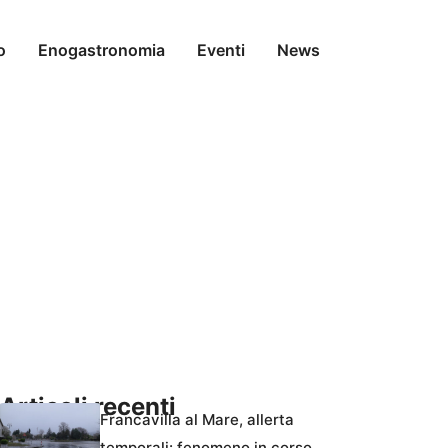
o
Enogastronomia
Eventi
News
Articoli recenti
Francavilla al Mare, allerta
temporali: fenomeno in corso