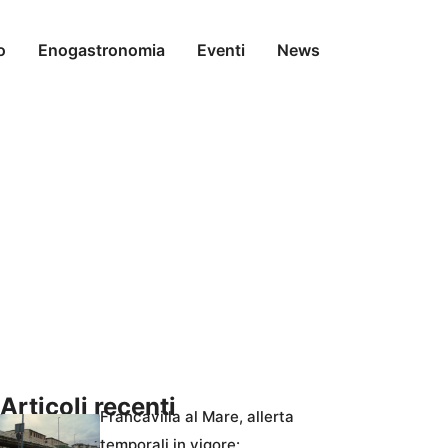
o
Enogastronomia
Eventi
News
Articoli recenti
Francavilla al Mare, allerta
temporali in vigore: