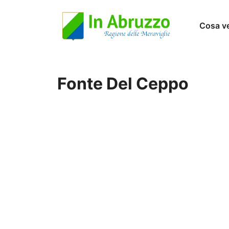
Vai
Cosa v
al
contenuto
Fonte Del Ceppo