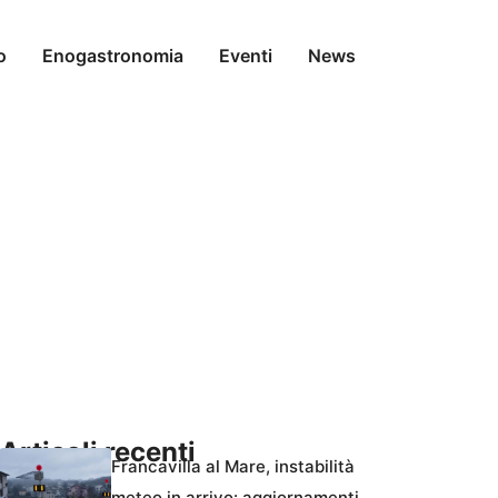
o
Enogastronomia
Eventi
News
Articoli recenti
Francavilla al Mare, instabilità
meteo in arrivo: aggiornamenti