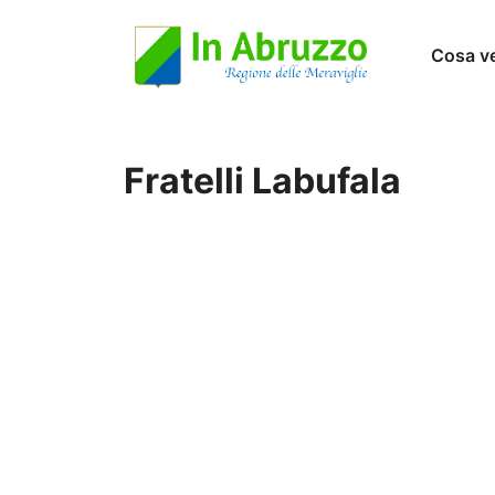
Vai
Cosa v
al
contenuto
Fratelli Labufala