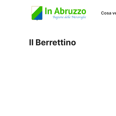
Vai
Cosa v
al
contenuto
Il Berrettino