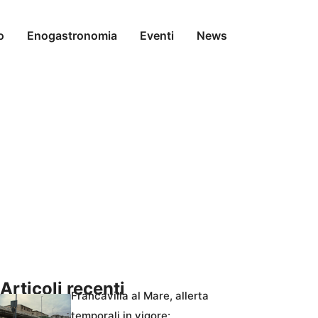
o
Enogastronomia
Eventi
News
Articoli recenti
Francavilla al Mare, allerta
temporali in vigore: