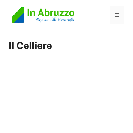
Vai
Menu
al
contenuto
Il Celliere