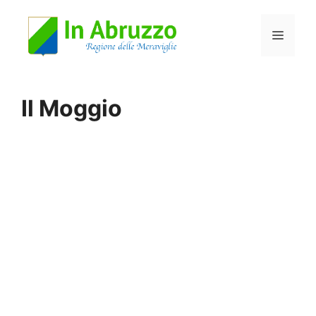
Vai
Menu
al
contenuto
Il Moggio