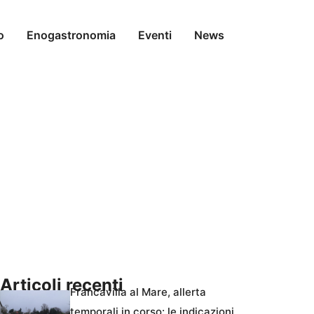
o
Enogastronomia
Eventi
News
Articoli recenti
Francavilla al Mare, allerta
temporali in corso: le indicazioni