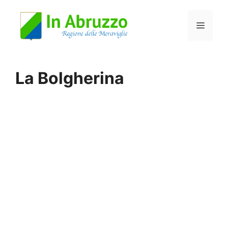
Vai
Menu
al
contenuto
La Bolgherina