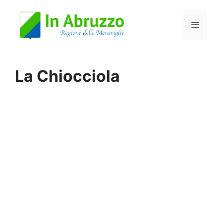
Vai
Menu
al
contenuto
La Chiocciola