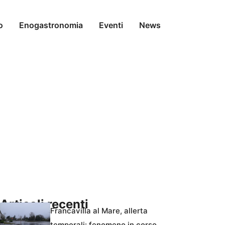
o
Enogastronomia
Eventi
News
Articoli recenti
Francavilla al Mare, allerta
temporali: fenomeno in corso