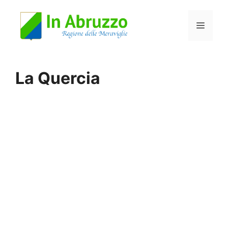
Vai
Menu
al
contenuto
La Quercia