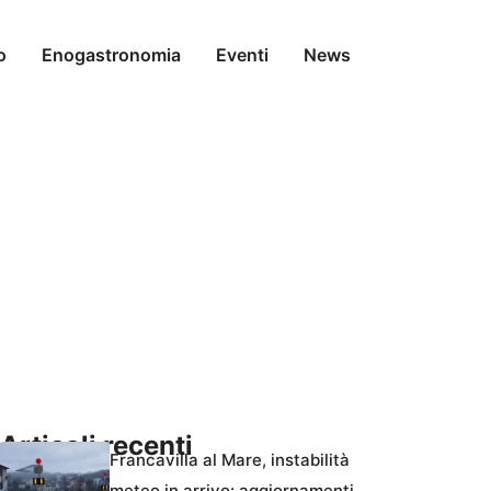
o
Enogastronomia
Eventi
News
Articoli recenti
Francavilla al Mare, instabilità
meteo in arrivo: aggiornamenti