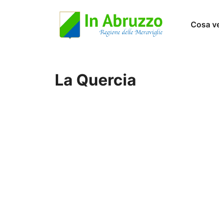
Vai
Cosa v
al
contenuto
La Quercia