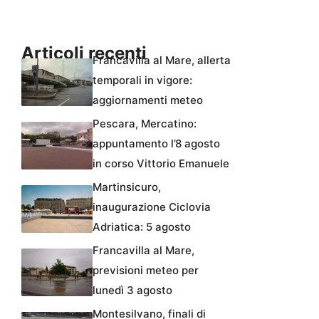
Articoli recenti
Francavilla al Mare, allerta
temporali in vigore:
aggiornamenti meteo
Pescara, Mercatino:
appuntamento l’8 agosto
in corso Vittorio Emanuele
Martinsicuro,
inaugurazione Ciclovia
Adriatica: 5 agosto
Francavilla al Mare,
previsioni meteo per
lunedì 3 agosto
Montesilvano, finali di