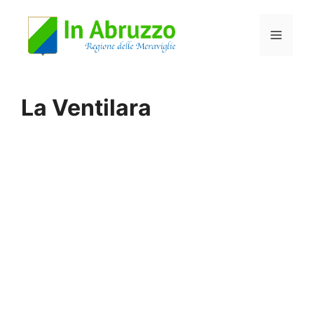
Vai
Menu
al
contenuto
La Ventilara