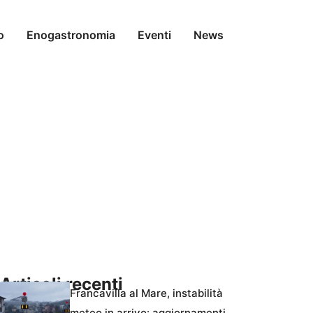
o
Enogastronomia
Eventi
News
Articoli recenti
Francavilla al Mare, instabilità
meteo in arrivo: aggiornamenti