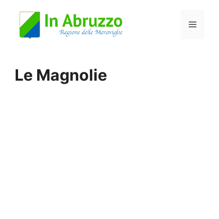
Vai
Menu
al
contenuto
Le Magnolie