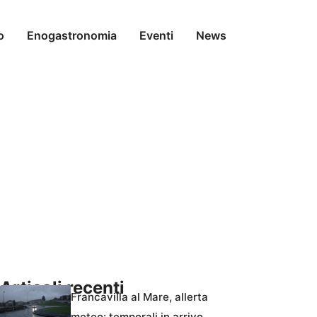
o
Enogastronomia
Eventi
News
Articoli recenti
Francavilla al Mare, allerta
meteo: temporali in arrivo