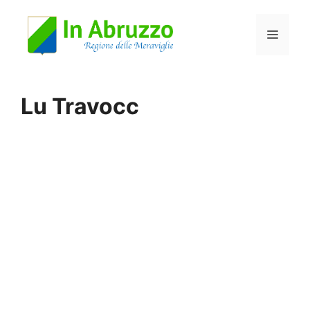
Vai
Menu
al
contenuto
Lu Travocc