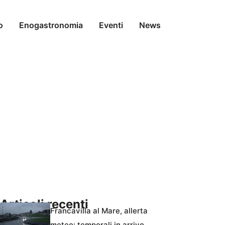
o
Enogastronomia
Eventi
News
Articoli recenti
Francavilla al Mare, allerta
meteo: temporali in arrivo