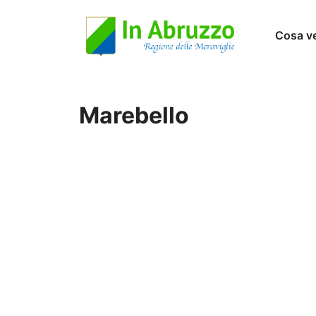
Vai
Cosa v
al
contenuto
Marebello