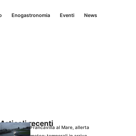
o
Enogastronomia
Eventi
News
Articoli recenti
Francavilla al Mare, allerta
meteo: temporali in arrivo