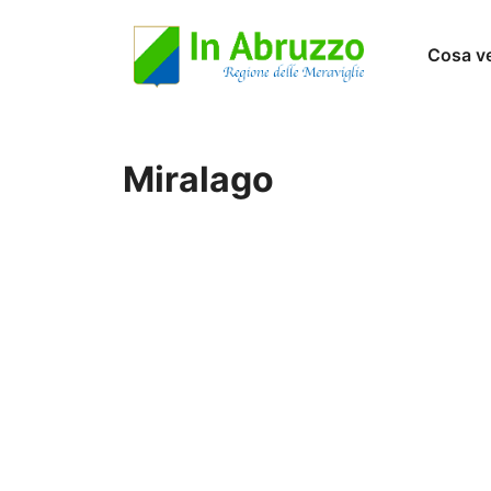
Vai
Cosa v
al
contenuto
Miralago