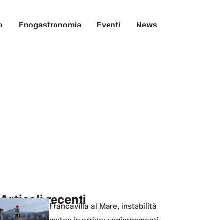
o
Enogastronomia
Eventi
News
Articoli recenti
Francavilla al Mare, instabilità
meteo in arrivo: aggiornamenti