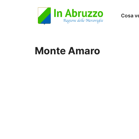
Vai
Cosa v
al
contenuto
Monte Amaro