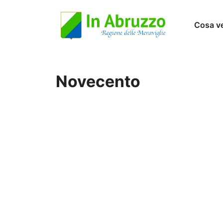
Vai
Cosa v
al
contenuto
Novecento