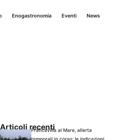
o
Enogastronomia
Eventi
News
Articoli recenti
Francavilla al Mare, allerta
temporali in corso: le indicazioni