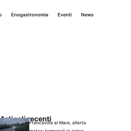
o
Enogastronomia
Eventi
News
Articoli recenti
Francavilla al Mare, allerta
meteo: temporali in arrivo