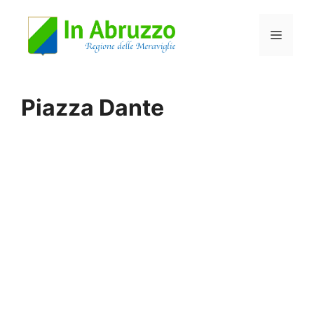
Vai
Menu
al
contenuto
Piazza Dante