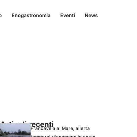
o
Enogastronomia
Eventi
News
Articoli recenti
Francavilla al Mare, allerta
temporali: fenomeno in corso