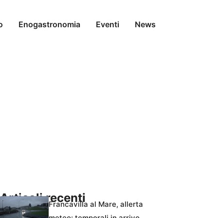
o
Enogastronomia
Eventi
News
Articoli recenti
Francavilla al Mare, allerta
meteo: temporali in arrivo