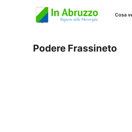
Vai
Cosa v
al
contenuto
Podere Frassineto