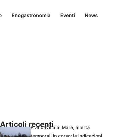
o
Enogastronomia
Eventi
News
Articoli recenti
Francavilla al Mare, allerta
temporali in corso: le indicazioni