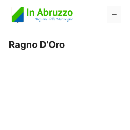
Vai
Menu
al
contenuto
Ragno D’Oro