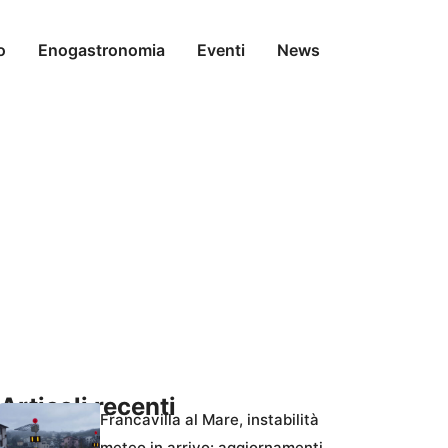
o
Enogastronomia
Eventi
News
Articoli recenti
Francavilla al Mare, instabilità
meteo in arrivo: aggiornamenti