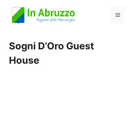
Vai
Menu
al
contenuto
Sogni D’Oro Guest
House