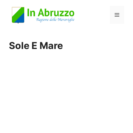
Vai
Menu
al
contenuto
Sole E Mare