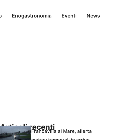
o
Enogastronomia
Eventi
News
Articoli recenti
Francavilla al Mare, allerta
meteo: temporali in arrivo