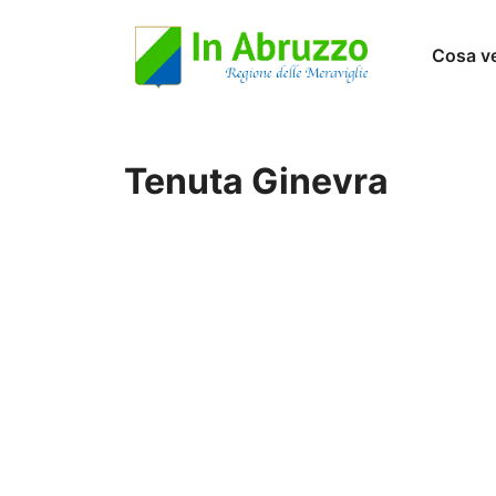
Vai
Cosa v
al
contenuto
Tenuta Ginevra