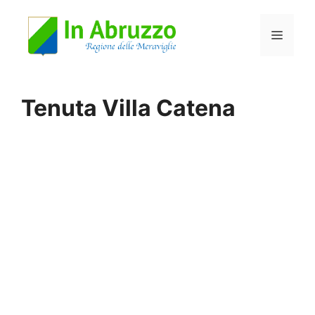
Vai
Menu
al
contenuto
Tenuta Villa Catena