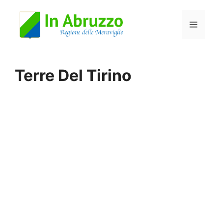
Vai
Menu
al
contenuto
Terre Del Tirino