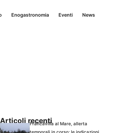
o
Enogastronomia
Eventi
News
Articoli recenti
Francavilla al Mare, allerta
temporali in corso: le indicazioni